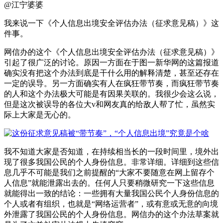
@江宁婆婆
我来说一下《个人信息出境安全评估办法（征求意见稿）》这
件事。
网信办的这个《个人信息出境安全评估办法（征求意见稿）》
引起了很广泛的讨论。原因一方面在于图一新华网的这篇报道
确实没有把这个办法到底是干什么用的解释清楚，甚至还存在
一定的误导。另一方面确实有人在疯狂带节奏，而疯狂带节奏
的人和这个办法极大可能是有因果关联的。我很少会这么说，
但是这次被误导的各位大v和网友真的给敌人帮了忙，虽然实
际上大家是无心的。
我不知道大家是否知道，在持续相当长的一段时间里，境外出
现了很多我国公民的个人身份信息。非常详细。详细到这些信
息几乎不可能是我们之前提醒的“大家不要随意在网上留存个
人信息”就能泄露出去的。任何人只要稍微研究一下这些信息
就能得出一致的结论：一些拥有大量我国公民个人身份信息的
个人或者有组织，也就是“网络运营者”，或有意或无意的向境
外泄露了我国公民的个人身份信息。网信办的这个办法草案就