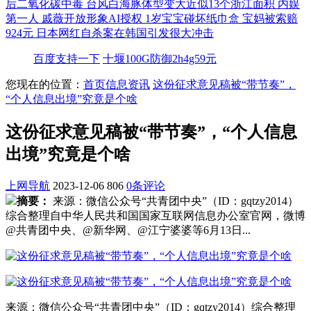
后二氧化碳中毒
台风白海豚体型变大近似13个浙江面积
内娱
第一人 戚薇开放形象AI授权
1岁宝宝碰坏纸巾盒 宝妈被索赔
924元
日本网红自杀案在韩国引发很大冲击
百度支持一下
十堰100G防御2h4g59元
您现在的位置：
首页
信息资讯
这份征求意见稿被“带节奏”，
“个人信息出境”究竟是个啥
这份征求意见稿被“带节奏”，“个人信息
出境”究竟是个啥
上网导航
2023-12-06
806
0条评论
摘要：
来源：微信公众号“共青团中央”（ID：gqtzy2014）
综合整理自中华人民共和国国家互联网信息办公室官网，微博
@共青团中央、@新华网、@江宁婆婆等6月13日...
来源：微信公众号“共青团中央”（ID：gqtzy2014）综合整理