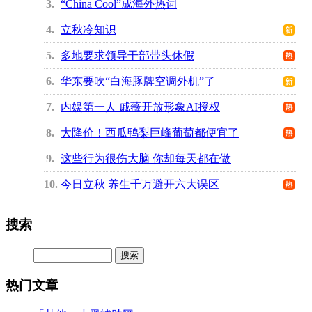
3
“China Cool”成海外热词
4
立秋冷知识
5
多地要求领导干部带头休假
6
华东要吹“白海豚牌空调外机”了
7
内娱第一人 戚薇开放形象AI授权
8
大降价！西瓜鸭梨巨峰葡萄都便宜了
9
这些行为很伤大脑 你却每天都在做
10
今日立秋 养生千万避开六大误区
搜索
热门文章