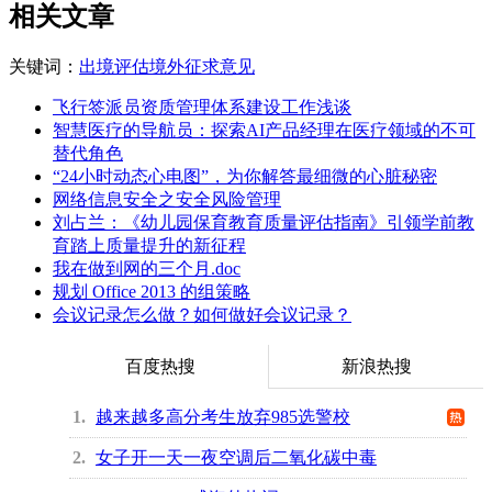
相关文章
关键词：
出境
评估
境外
征求
意见
飞行签派员资质管理体系建设工作浅谈
智慧医疗的导航员：探索AI产品经理在医疗领域的不可
替代角色
“24小时动态心电图”，为你解答最细微的心脏秘密
网络信息安全之安全风险管理
刘占兰：《幼儿园保育教育质量评估指南》引领学前教
育踏上质量提升的新征程
我在做到网的三个月.doc
规划 Office 2013 的组策略
会议记录怎么做？如何做好会议记录？
百度热搜
新浪热搜
1
越来越多高分考生放弃985选警校
2
女子开一天一夜空调后二氧化碳中毒