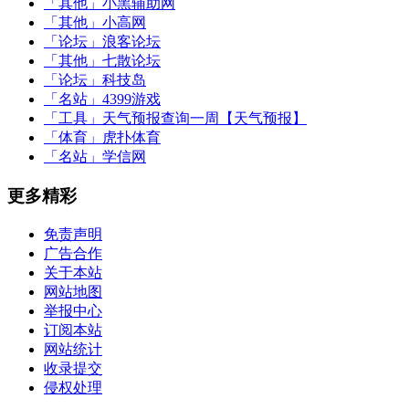
「其他」
小黑辅助网
「其他」
小高网
「论坛」
浪客论坛
「其他」
七散论坛
「论坛」
科技岛
「名站」
4399游戏
「工具」
天气预报查询一周【天气预报】
「体育」
虎扑体育
「名站」
学信网
更多精彩
免责声明
广告合作
关于本站
网站地图
举报中心
订阅本站
网站统计
收录提交
侵权处理