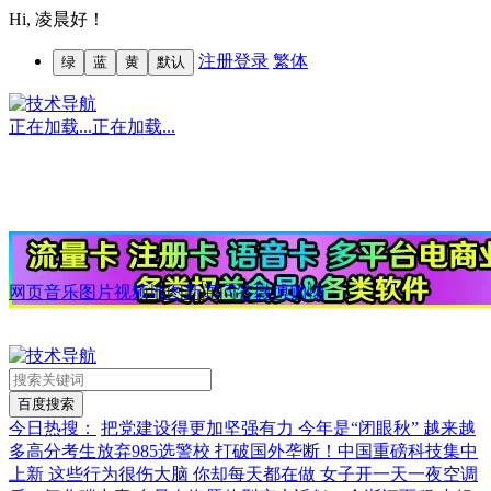
Hi,
凌晨好！
注册
登录
繁体
绿
蓝
黄
默认
正在加载...
正在加载...
网页
音乐
图片
视频
地图
新闻
问答
微博
购物
今日热搜：
把党建设得更加坚强有力
今年是“闭眼秋”
越来越
多高分考生放弃985选警校
打破国外垄断！中国重磅科技集中
上新
这些行为很伤大脑 你却每天都在做
女子开一天一夜空调