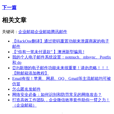
下一篇
相关文章
关键词：
企业邮箱
企业邮箱腾讯
邮件
【HackOne翻译】通过密码重置功能来泄露商家的电子
邮件
【“你有一笔未付退款” 】澳洲新型骗局 !
我的个人电子邮件系统设置：notmuch、mbsync、Postfix
和 do
⏰Pi新增的电子邮件功能未来很重要！请勿忽略！！！
【附邮箱添加教程】
Email有假！苹果、网易、QQ、Gmail等主流邮箱均可被
仿冒
怎么匿名发邮件
网络安全必备：如何识别和防范常见的网络攻击？
打造高效工作团队，企业微信效率套件助你一臂之力！
（企业邮箱）