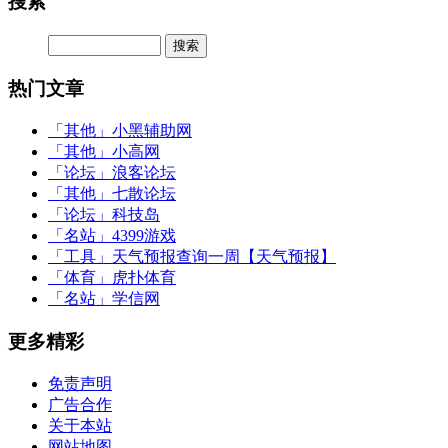
搜索
热门文章
「其他」
小黑辅助网
「其他」
小高网
「论坛」
浪客论坛
「其他」
七散论坛
「论坛」
科技岛
「名站」
4399游戏
「工具」
天气预报查询一周【天气预报】
「体育」
虎扑体育
「名站」
学信网
更多精彩
免责声明
广告合作
关于本站
网站地图