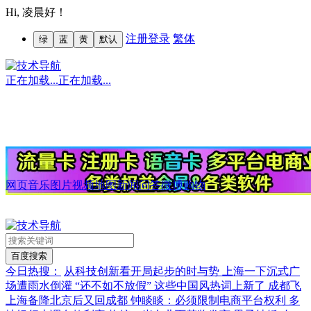
Hi,
凌晨好！
注册
登录
繁体
绿
蓝
黄
默认
正在加载...
正在加载...
网页
音乐
图片
视频
地图
新闻
问答
微博
购物
今日热搜：
从科技创新看开局起步的时与势
上海一下沉式广
场遭雨水倒灌
“还不如不放假”
这些中国风热词上新了
成都飞
上海备降北京后又回成都
钟睒睒：必须限制电商平台权利
多