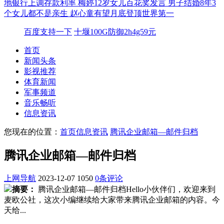
地银行上调存款利率
梅婷12岁女儿百花奖发言
男子结婚8年3
个女儿都不是亲生
赵心童有望月底登顶世界第一
百度支持一下
十堰100G防御2h4g59元
首页
新闻头条
影视推荐
体育新闻
军事频道
音乐畅听
信息资讯
您现在的位置：
首页
信息资讯
腾讯企业邮箱—邮件归档
腾讯企业邮箱—邮件归档
上网导航
2023-12-07
1050
0条评论
摘要：
腾讯企业邮箱—邮件归档Hello小伙伴们，欢迎来到
麦欧公社，这次小编继续给大家带来腾讯企业邮箱的内容。今
天给...