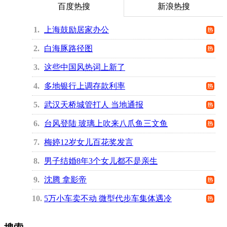
百度热搜
新浪热搜
1
上海鼓励居家办公
2
白海豚路径图
3
这些中国风热词上新了
4
多地银行上调存款利率
5
武汉天桥城管打人 当地通报
6
台风登陆 玻璃上吹来八爪鱼三文鱼
7
梅婷12岁女儿百花奖发言
8
男子结婚8年3个女儿都不是亲生
9
沈腾 拿影帝
10
5万小车卖不动 微型代步车集体遇冷