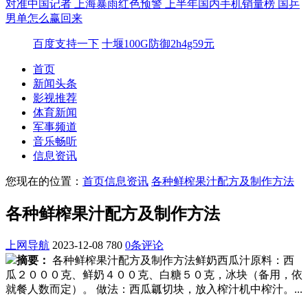
对准中国记者
上海暴雨红色预警
上半年国内手机销量榜
国乒
男单怎么赢回来
百度支持一下
十堰100G防御2h4g59元
首页
新闻头条
影视推荐
体育新闻
军事频道
音乐畅听
信息资讯
您现在的位置：
首页
信息资讯
各种鲜榨果汁配方及制作方法
各种鲜榨果汁配方及制作方法
上网导航
2023-12-08
780
0条评论
摘要：
各种鲜榨果汁配方及制作方法鲜奶西瓜汁原料：西
瓜２０００克、鲜奶４００克、白糖５０克，冰块（备用，依
就餐人数而定）。 做法：西瓜瓤切块，放入榨汁机中榨汁。...