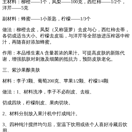
主材料：柳橙——1个，凤梨——100克，西红柿——1/2个，
洋芹——5克
副材料：蜂蜜——1小茶匙，柠檬——1/3个
做法：柳橙去皮，凤梨（又称菠萝）去皮与心，西红柿去蒂，
各切成适当大小。柠檬去皮垢，与洋芹等全部放进压榨器中榨
汁，再随喜好添加蜂蜜。
作用：本品维生素A 含量甚浓的果汁。可提高皮肤的新陈代
谢，增强肌肤对刺激及细菌的抵抗力，预防皮肤老化。
三、紫沙果酿美肤
材料：李子3颗、葡萄200克、苹果1/2颗、柠檬1/4颗
做法：1、材料洗净，李子不必削皮、去核、
切成四块，柠檬削皮、果肉切块。
2、材料分别放入果汁机中打成纯汁。
3、四种纯汁搅拌均匀后，室温下饮用或依个人喜好冷藏后饮
用。