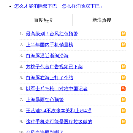
怎么才能消除双下巴「怎么样消除双下巴」
百度热搜
新浪热搜
1
最高级别！台风红色预警
2
上半年国内手机销量榜
3
白海豚逼近浙闽沿海
4
方桃子代言广告视频已下架
5
白海豚在海上打了个结
6
以军士兵把枪口对准中国记者
7
上海暴雨红色预警
8
王艺迪2-4不敌张本美和止步4强
9
这种手机壳可能是医疗垃圾做的
10
台风白海豚到哪了