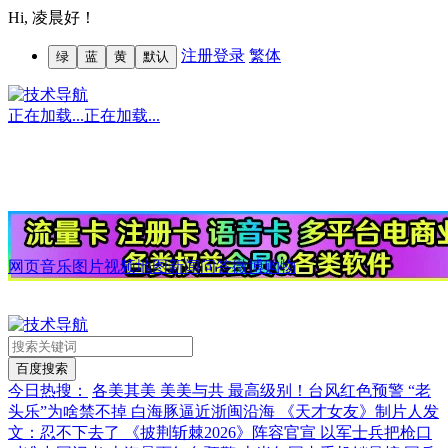
Hi,
凌晨好！
注册
登录
繁体
绿
蓝
黄
默认
正在加载...
正在加载...
网页
音乐
图片
视频
地图
新闻
问答
微博
购物
今日热搜：
各美其美 美美与共
最高级别！台风红色预警
“老
头乐”为啥禁不掉
白海豚逼近浙闽沿海
《天才女友》制片人发
文：忍不下去了
《披荆斩棘2026》阵容官宣
以军士兵把枪口