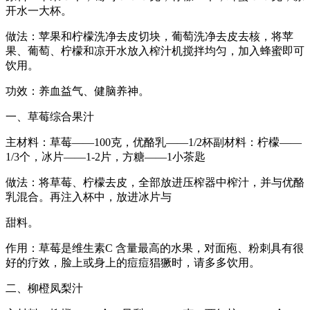
开水一大杯。
做法：苹果和柠檬洗净去皮切块，葡萄洗净去皮去核，将苹
果、葡萄、柠檬和凉开水放入榨汁机搅拌均匀，加入蜂蜜即可
饮用。
功效：养血益气、健脑养神。
一、草莓综合果汁
主材料：草莓——100克，优酪乳——1/2杯副材料：柠檬——
1/3个，冰片——1-2片，方糖——1小茶匙
做法：将草莓、柠檬去皮，全部放进压榨器中榨汁，并与优酪
乳混合。再注入杯中，放进冰片与
甜料。
作用：草莓是维生素C 含量最高的水果，对面疱、粉刺具有很
好的疗效，脸上或身上的痘痘猖獗时，请多多饮用。
二、柳橙凤梨汁