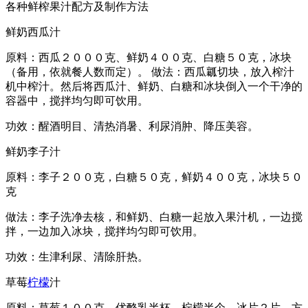
各种鲜榨果汁配方及制作方法
鲜奶西瓜汁
原料：西瓜２０００克、鲜奶４００克、白糖５０克，冰块
（备用，依就餐人数而定）。 做法：西瓜瓤切块，放入榨汁
机中榨汁。然后将西瓜汁、鲜奶、白糖和冰块倒入一个干净的
容器中，搅拌均匀即可饮用。
功效：醒酒明目、清热消暑、利尿消肿、降压美容。
鲜奶李子汁
原料：李子２００克，白糖５０克，鲜奶４００克，冰块５０
克
做法：李子洗净去核，和鲜奶、白糖一起放入果汁机，一边搅
拌，一边加入冰块，搅拌均匀即可饮用。
功效：生津利尿、清除肝热。
草莓
柠檬
汁
原料：草莓１００克，优酪乳半杯，柠檬半个，冰片２片，方