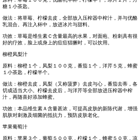
糖１小茶匙。
做法：将草莓、柠檬去皮，全部放入压榨器中榨汁，并与优酪
乳混合。再注入杯中，放进冰片与甜料。
功效：草莓是维生素Ｃ含量最高的水果，对面疱、粉刺具有很
好的疗效，脸上或身上的痘痘猖獗时，可以饮用。
柳橙凤梨汁
原料：柳橙１个，凤梨１００克，番茄１个，洋芹５克，蜂蜜
１小茶匙，柠檬半个。
做法：柳橙去皮，凤梨（又称菠萝）去皮与心，番茄去蒂，各
切成适当大小。柠檬去皮后，与洋芹等全部放进压榨器中榨
汁，再随喜好添加蜂蜜。
功效：本品维生素Ａ含量甚浓，可提高皮肤的新陈代谢，增强
肌肤对刺激及细菌的抵抗力，预防皮肤老化。
苹果葡萄汁
原料：苹果３个，葡萄５００克，柠檬１个，蜂蜜５０克，凉