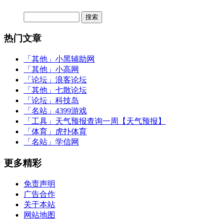
热门文章
「其他」
小黑辅助网
「其他」
小高网
「论坛」
浪客论坛
「其他」
七散论坛
「论坛」
科技岛
「名站」
4399游戏
「工具」
天气预报查询一周【天气预报】
「体育」
虎扑体育
「名站」
学信网
更多精彩
免责声明
广告合作
关于本站
网站地图