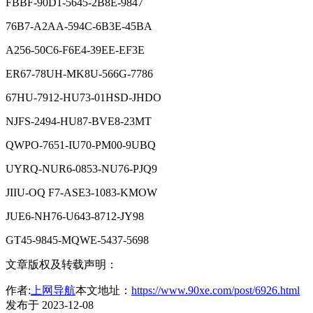
FBBF-90D1-5645-2B8E-9847
76B7-A2AA-594C-6B3E-45BA
A256-50C6-F6E4-39EE-EF3E
ER67-78UH-MK8U-566G-7786
67HU-7912-HU73-01HSD-JHDO
NJFS-2494-HU87-BVE8-23MT
QWPO-7651-IU70-PM00-9UBQ
UYRQ-NUR6-0853-NU76-PJQ9
JIIU-OQ F7-ASE3-1083-KMOW
JUE6-NH76-U643-8712-JY98
GT45-9845-MQWE-5437-5698
文章版权及转载声明：
作者:
上网导航
本文地址：
https://www.90xe.com/post/6926.html
发布于 2023-12-08