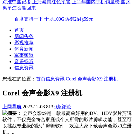
对准中国记者
上海暴雨红色预警
上半年国内手机销量榜
国乒
男单怎么赢回来
百度支持一下
十堰100G防御2h4g59元
首页
新闻头条
影视推荐
体育新闻
军事频道
音乐畅听
信息资讯
您现在的位置：
首页
信息资讯
Corel 会声会影X9 注册机
Corel 会声会影X9 注册机
上网导航
2023-12-08
813
0条评论
摘要：
会声会影x9是一款最简单好用的DV、HDV影片剪辑
软件，不仅完全符合家庭或个人所需的影片剪辑功能，甚至可
以挑战专业级的影片剪辑软件，欢迎大家下载会声会影x9注册
机。...