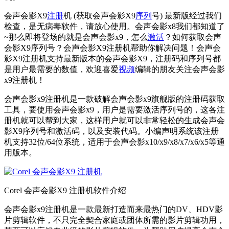
会声会影X9
注册
机 (获取会声会影X9
序列
号) 最新版经过我们
检查，是无病毒软件，请放心使用。会声会影x8我们都知道了
~那么即将登场的就是会声会影x9，怎么
激活
？如何获取会声
会影X9序列号？会声会影X9注册机帮助你解决问题！会声会
影X9注册机支持最新版本的会声会影X9，注册码和序列号都
是用户最需要的数值，欢迎喜爱
视频
编辑的朋友关注会声会影
x9注册机！
会声会影x9注册机是一款破解会声会影x9旗舰版的注册码获取
工具，要使用会声会影x9，用户是需要激活序列号的，这各注
册机就可以帮到大家，这样用户就可以非常轻松的生成会声会
影X9序列号和激活码，以及安装代码。小编声明系统该注册
机支持32位/64位系统，适用于会声会影x10/x9/x8/x7/x6/x5等通
用版本。
Corel 会声会影X9 注册机软件介绍
会声会影x9注册机是一款最新打造而来最热门的DV、HDV影
片剪辑软件，不只完全契合家庭或团体所需的影片剪辑功用，