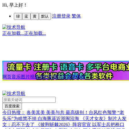
Hi,
早上好！
注册
登录
繁体
绿
蓝
黄
默认
正在加载...
正在加载...
网页
音乐
图片
视频
地图
新闻
问答
微博
购物
今日热搜：
各美其美 美美与共
最高级别！台风红色预警
“老
头乐”为啥禁不掉
白海豚逼近浙闽沿海
《天才女友》制片人发
文：忍不下去了
《披荆斩棘2026》阵容官宣
以军士兵把枪口