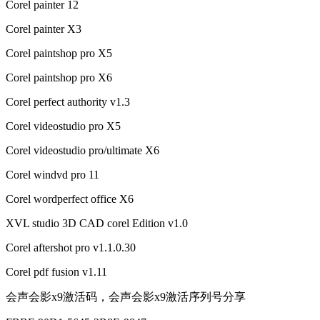
Corel painter 12
Corel painter X3
Corel paintshop pro X5
Corel paintshop pro X6
Corel perfect authority v1.3
Corel videostudio pro X5
Corel videostudio pro/ultimate X6
Corel windvd pro 11
Corel wordperfect office X6
XVL studio 3D CAD corel Edition v1.0
Corel aftershot pro v1.1.0.30
Corel pdf fusion v1.11
会声会影x9激活码，会声会影x9激活序列号分享