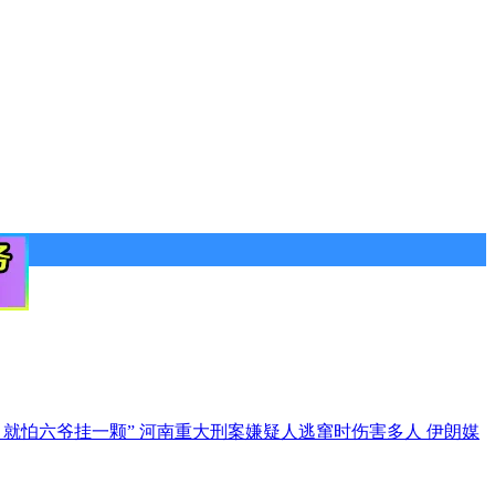
 就怕六爷挂一颗”
河南重大刑案嫌疑人逃窜时伤害多人
伊朗媒