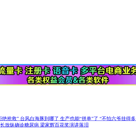
拒绝抢救”
台风白海豚到哪了
生产也能“拼单”了
“不怕六爷挂得多
家长放纵确诊糖尿病
梁家辉百花奖演讲落泪