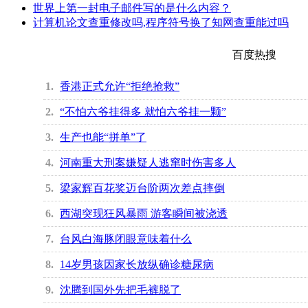
世界上第一封电子邮件写的是什么内容？
计算机论文查重修改吗,程序符号换了知网查重能过吗
百度热搜
1
香港正式允许“拒绝抢救”
2
“不怕六爷挂得多 就怕六爷挂一颗”
3
生产也能“拼单”了
4
河南重大刑案嫌疑人逃窜时伤害多人
5
梁家辉百花奖迈台阶两次差点摔倒
6
西湖突现狂风暴雨 游客瞬间被浇透
7
台风白海豚闭眼意味着什么
8
14岁男孩因家长放纵确诊糖尿病
9
沈腾到国外先把毛裤脱了