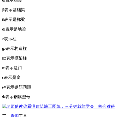
ql表示圈梁
jl表示基础梁
tl表示是梯梁
dl表示是地梁
z表示柱
gz表示构造柱
kz表示框架柱
m表示是门
c表示是窗
@表示钢筋间距
Φ表示钢筋型号
三、
看图
工具