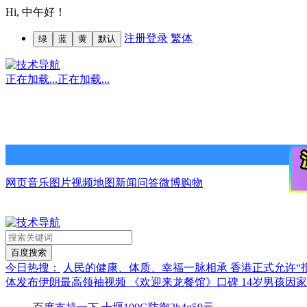
Hi,
中午好！
注册
登录
繁体
绿
蓝
黄
默认
正在加载...
正在加载...
网页
音乐
图片
视频
地图
新闻
问答
微博
购物
今日热搜：
人民的健康、体质、幸福一脉相承
香港正式允许“
体发布伊朗最高领袖视频
《欢迎来龙餐馆》口碑
14岁男孩因