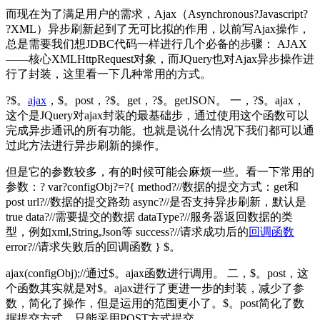
而现在为了满足用户的需求，Ajax（Asynchronous?Javascript?
?XML）异步刷新起到了无可比拟的作用，以前写Ajax操作，
总是需要我们想JDBC代码一样进行几个必备的步骤： AJAX
——核心XMLHttpRequest对象，而JQuery也对Ajax异步操作进
行了封装，这里看一下几种常用的方式。
?$。
ajax
，$。post，?$。get，?$。getJSON。 一，?$。ajax，
这个是JQuery对ajax封装的最基础步，通过使用这个函数可以
完成异步通讯的所有功能。也就是说什么情况下我们都可以通
过此方法进行异步刷新的操作。
但是它的参数较多，有的时候可能会麻烦一些。看一下常用的
参数：? var?configObj?=?{ method?//数据的提交方式：get和
post url?//数据的提交路劲 async?//是否支持异步刷新，默认是
true data?//需要提交的数据 dataType?//服务器返回数据的类
型，例如xml,String,Json等 success?//请求成功后的
回调函数
error?//请求失败后的回调函数 } $。
ajax(configObj);//通过$。ajax函数进行调用。 二，$。post，这
个函数其实就是对$。ajax进行了更进一步的封装，减少了参
数，简化了操作，但是运用的范围更小了。$。post简化了数
据提交方式，只能采用POST方式提交。