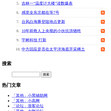
5
吉林一“温度计大楼”读数爆表
6
感觉全东北都在等7号
7
台风白海豚登陆地点更新
8
10年前救人上央视的小伙抗洪牺牲
9
宇树科技 打新
10
中方回应是否在太平洋海底开采稀土
搜索
热门文章
「其他」
小黑辅助网
「其他」
小高网
「论坛」
浪客论坛