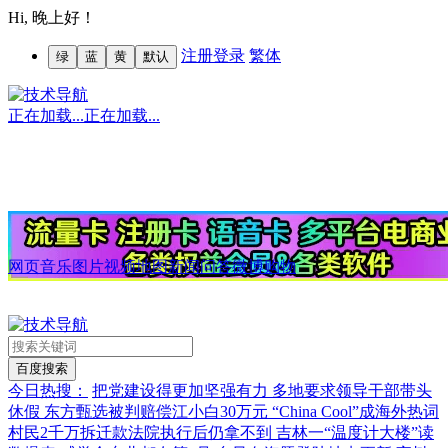
Hi,
晚上好！
注册
登录
繁体
绿
蓝
黄
默认
正在加载...
正在加载...
网页
音乐
图片
视频
地图
新闻
问答
微博
购物
今日热搜：
把党建设得更加坚强有力
多地要求领导干部带头
休假
东方甄选被判赔偿江小白30万元
“China Cool”成海外热词
村民2千万拆迁款法院执行后仍拿不到
吉林一“温度计大楼”读