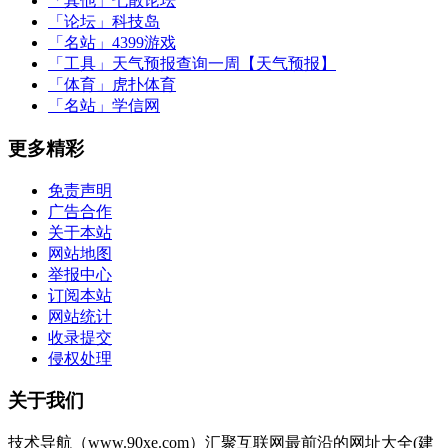
「其他」
七散论坛
「论坛」
科技岛
「名站」
4399游戏
「工具」
天气预报查询一周【天气预报】
「体育」
虎扑体育
「名站」
学信网
更多精彩
免责声明
广告合作
关于本站
网站地图
举报中心
订阅本站
网站统计
收录提交
侵权处理
关于我们
技术导航（www.90xe.com）汇聚互联网最前沿的网址大全(建