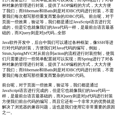
种对象的管理进行封装，提供了AOP编程的方式，大大方便
了我们；而Hibernate和IBatis则是对JDBC代码进行封装，不需
要我们每次都写那些重复而繁杂的JDBC代码。 前台呢，对于
页面一些效果，验证等，我们都是通过JavaScript语言进行完
成的，但是它也就像我们的Java代码一样，是最前台语言最基
础的，而JQuery则是对js代码...全部
Java软件开发中，后台中我们可以通过各种框架，像SSH等进
行对代码的封装，方便我们对Java代码的编写，例如，
Struts,SpringMVC对从前台到action的流程进行封装控制，使我
们只需要进行一些简单配置就可以实现；而Spring进行了对各
种对象的管理进行封装，提供了AOP编程的方式，大大方便
了我们；而Hibernate和IBatis则是对JDBC代码进行封装，不需
要我们每次都写那些重复而繁杂的JDBC代码。
前台呢，对于页面一些效果，验证等，我们都是通过
JavaScript语言进行完成的，但是它也就像我们的Java代码一
样，是最前台语言最基础的，而JQuery则是对js代码进行封装
方便我们前台代码的编写，而且它还有一个非常大的优势就是
解决了浏览器的兼容问题，这也是我们使用它非常重要的原因
之一。