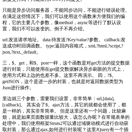
只能是异步访问服务器，不能同步访问，不能进行错误处理。
在满足这些情况下，我们可以使用这个函数来方便我们的编
程，它的主要几个参数，像method，async等进行了默认设
置，我们不可以改变的。例子不再介绍。
url:发送请求地址。 data:待发送?Key/value?参数。 callback:发
送成功时回调函数。 type:返回内容格式，xml,?html,?script,?
json,?text,_default。
三，$。get，和$。post一样，这个函数是对get方法的提交数据
进行封装，只能使用在get提交数据解决异步刷新的方式上，
使用方式和上边的也差不多。这里不再演示。 四，?$。
getJSON，这个是进一步的封装，也就是对返回数据类型为
Json进行操作。
里边就三个参数，需要我们设置，非常简单：url,[data],
[callback]。 其实会了$。ajax方法，其它的就都会使用了，都
是一样的，其实非常简单。 但是这里还有一个问题，比较麻
烦，就是如果页面数据量比较大，该怎么办呢？在常规表单的
处理中，我们使用框架Struts2可以通过域驱动模式进行自动获
取封装，那么通过ajax,如何进行封装呢？这里JQuery有一个插