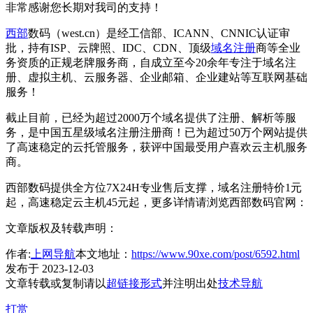
非常感谢您长期对我司的支持！
西部
数码（west.cn）是经工信部、ICANN、CNNIC认证审
批，持有ISP、云牌照、IDC、CDN、顶级
域名
注册
商等全业
务资质的正规老牌服务商，自成立至今20余年专注于域名注
册、虚拟主机、云服务器、企业邮箱、企业建站等互联网基础
服务！
截止目前，已经为超过2000万个域名提供了注册、解析等服
务，是中国五星级域名注册注册商！已为超过50万个网站提供
了高速稳定的云托管服务，获评中国最受用户喜欢云主机服务
商。
西部数码提供全方位7X24H专业售后支撑，域名注册特价1元
起，高速稳定云主机45元起，更多详情请浏览西部数码官网：
文章版权及转载声明：
作者:
上网导航
本文地址：
https://www.90xe.com/post/6592.html
发布于 2023-12-03
文章转载或复制请以
超链接形式
并注明出处
技术导航
打赏