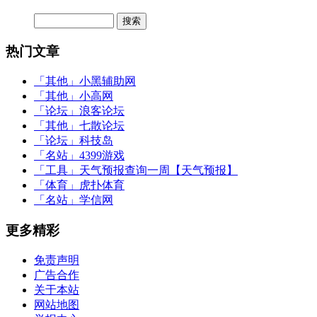
热门文章
「其他」
小黑辅助网
「其他」
小高网
「论坛」
浪客论坛
「其他」
七散论坛
「论坛」
科技岛
「名站」
4399游戏
「工具」
天气预报查询一周【天气预报】
「体育」
虎扑体育
「名站」
学信网
更多精彩
免责声明
广告合作
关于本站
网站地图