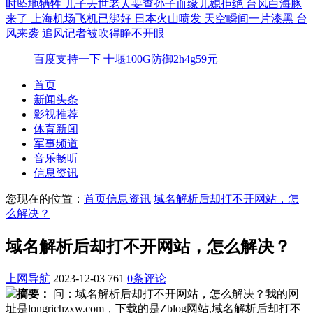
时坠地牺牲
儿子去世老人要查孙子血缘儿媳拒绝
台风白海豚
来了 上海机场飞机已绑好
日本火山喷发 天空瞬间一片漆黑
台
风来袭 追风记者被吹得睁不开眼
百度支持一下
十堰100G防御2h4g59元
首页
新闻头条
影视推荐
体育新闻
军事频道
音乐畅听
信息资讯
您现在的位置：
首页
信息资讯
域名解析后却打不开网站，怎
么解决？
域名解析后却打不开网站，怎么解决？
上网导航
2023-12-03
761
0条评论
摘要：
问：域名解析后却打不开网站，怎么解决？我的网
址是longrichzxw.com，下载的是Zblog网站,域名解析后却打不