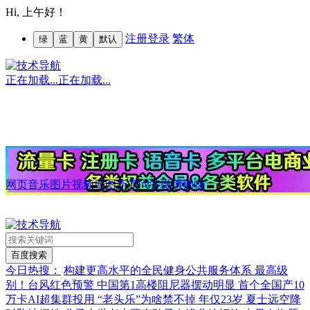
Hi,
上午好！
注册
登录
繁体
绿
蓝
黄
默认
正在加载...
正在加载...
网页
音乐
图片
视频
地图
新闻
问答
微博
购物
今日热搜：
构建更高水平的全民健身公共服务体系
最高级
别！台风红色预警
中国第1高楼阻尼器摆动明显
首个全国产10
万卡AI超集群投用
“老头乐”为啥禁不掉
年仅23岁 夏士远空降