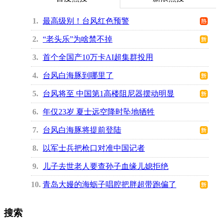
1
最高级别！台风红色预警
2
“老头乐”为啥禁不掉
3
首个全国产10万卡AI超集群投用
4
台风白海豚到哪里了
5
台风将至 中国第1高楼阻尼器摆动明显
6
年仅23岁 夏士远空降时坠地牺牲
7
台风白海豚将提前登陆
8
以军士兵把枪口对准中国记者
9
儿子去世老人要查孙子血缘儿媳拒绝
10
青岛大嫚的海蛎子唱腔把胖超带跑偏了
搜索