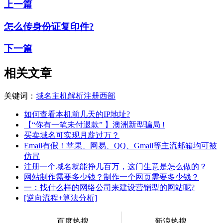
上一篇
怎么传身份证复印件?
下一篇
相关文章
关键词：
域名
主机
解析
注册
西部
如何查看本机前几天的IP地址?
【“你有一笔未付退款” 】澳洲新型骗局 !
买卖域名可实现月薪过万？
Email有假！苹果、网易、QQ、Gmail等主流邮箱均可被
仿冒
注册一个域名就能挣几百万，这门生意是怎么做的？
网站制作需要多少钱？制作一个网页需要多少钱？
一：找什么样的网络公司来建设营销型的网站呢?
[逆向流程+算法分析]
百度热搜
新浪热搜