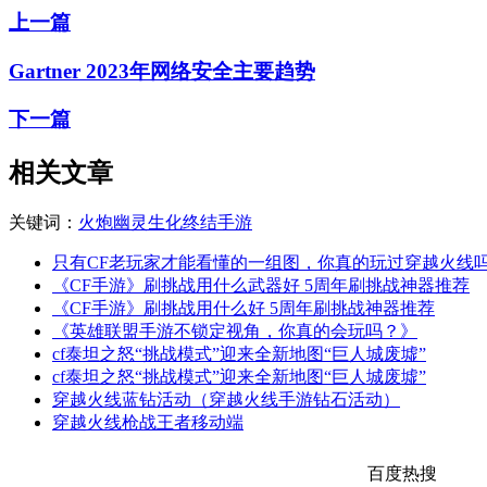
上一篇
Gartner 2023年网络安全主要趋势
下一篇
相关文章
关键词：
火炮
幽灵
生化
终结
手游
只有CF老玩家才能看懂的一组图，你真的玩过穿越火线
《CF手游》刷挑战用什么武器好 5周年刷挑战神器推荐
《CF手游》刷挑战用什么好 5周年刷挑战神器推荐
《英雄联盟手游不锁定视角，你真的会玩吗？》
cf泰坦之怒“挑战模式”迎来全新地图“巨人城废墟”
cf泰坦之怒“挑战模式”迎来全新地图“巨人城废墟”
穿越火线蓝钻活动（穿越火线手游钻石活动）
穿越火线枪战王者移动端
百度热搜