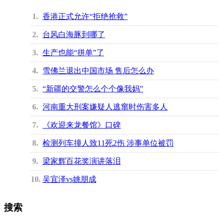
1
香港正式允许“拒绝抢救”
2
台风白海豚到哪了
3
生产也能“拼单”了
4
雪佛兰退出中国市场 售后怎么办
5
“新疆的交警怎么个个像我妈”
6
河南重大刑案嫌疑人逃窜时伤害多人
7
《欢迎来龙餐馆》口碑
8
检测列车撞人致11死2伤 涉事单位被罚
9
梁家辉百花奖演讲落泪
10
吴宜泽vs姚朋成
搜索