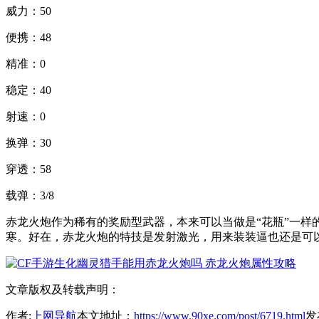
威力：50
便携：48
精准：0
稳定：40
射速：0
换弹：30
穿透：58
载弹：3/8
赤龙火炮作为稀有的奖励型武器，本来可以当做是“花瓶”一
寒。好在，赤龙火炮的特技是发射激光，用来装装逼也还是可
文章版权及转载声明：
作者:
上网导航
本文地址：
https://www.90xe.com/post/6719.html
发布