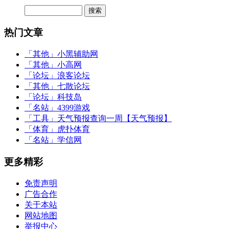
热门文章
「其他」
小黑辅助网
「其他」
小高网
「论坛」
浪客论坛
「其他」
七散论坛
「论坛」
科技岛
「名站」
4399游戏
「工具」
天气预报查询一周【天气预报】
「体育」
虎扑体育
「名站」
学信网
更多精彩
免责声明
广告合作
关于本站
网站地图
举报中心