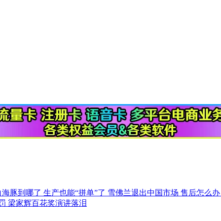
白海豚到哪了
生产也能“拼单”了
雪佛兰退出中国市场 售后怎么
被罚
梁家辉百花奖演讲落泪