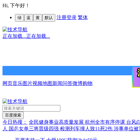
Hi,
下午好！
注册
登录
繁体
绿
蓝
黄
默认
正在加载...
正在加载...
网页
音乐
图片
视频
地图
新闻
问答
微博
购物
今日热搜：
全民健身事业高质量发展
杭州全市有序停课
台风
人
国乒女单三将晋级四强
检测列车撞人致11死2伤 涉事单位