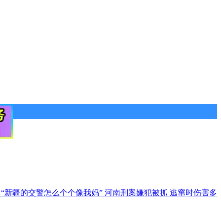
办
“新疆的交警怎么个个像我妈”
河南刑案嫌犯被抓 逃窜时伤害多