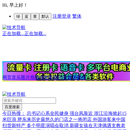
Hi,
早上好！
注册
登录
繁体
绿
蓝
黄
默认
正在加载...
正在加载...
网页
音乐
图片
视频
地图
新闻
问答
微博
购物
今日热搜：
总书记心系全民健身
强台风靠近 浙江沿海掀起15
米巨浪
胖东来历史最悠久的门店之一将闭店
外国游客来中国
扫货新特产
多个明星演唱会取消
新疆女孩在天津偶遇支教老