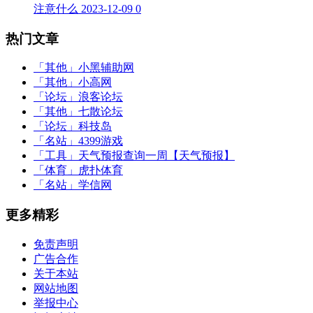
注意什么
2023-12-09
0
热门文章
「其他」
小黑辅助网
「其他」
小高网
「论坛」
浪客论坛
「其他」
七散论坛
「论坛」
科技岛
「名站」
4399游戏
「工具」
天气预报查询一周【天气预报】
「体育」
虎扑体育
「名站」
学信网
更多精彩
免责声明
广告合作
关于本站
网站地图
举报中心