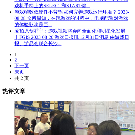
戏机手柄上的SELECT和START键...
游戏帧数低硬件不背锅 如何完善游戏运行环境？
2023-
08-28
众所周知，在玩游戏的过程中，电脑配置对游戏
的体验影响是巨...
爱拍原创乔宇：游戏视频将会向全面化和明星化发展
▏FGIS
2023-08-26
游戏日报讯 12月31日消息 由游戏日
报、游品会联合长沙...
1
2
下一页
末页
共 2 页
热评文章