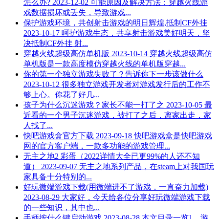
怎么办?
2023-12-02
可能原因及解决方法：穿越火线游
戏数据损坏或丢失，导致游戏...
保护游戏环境，共创射击游戏的明日辉煌,抵制CF外挂
2023-10-17
呵护游戏生态，共享射击游戏美好明天，坚
决抵制CF外挂 射...
穿越火线超级高仿单机版
2023-10-14
穿越火线超级高仿
单机版是一款高度模仿穿越火线的单机版穿越...
你的第一个独立游戏失败了？告诉你下一步该做什么
2023-10-12
很多独立游戏开发者对游戏发行后的工作不
够上心。你花了好几...
孩子为什么沉迷游戏？家长不能一打了之
2023-10-05
最
近看的一个男子沉迷游戏，被打了之后，离家出走，家
人找了...
快吧游戏盒官方下载
2023-09-18
快吧游戏盒是快吧游戏
网的官方客户端，一款多功能的游戏管理...
无主之地2 彩蛋（2022详情大全已更99%的人还不知
道）
2023-09-07
无主之地系列产品，在steam上对我国玩
家具备十分特别的...
好玩微端游戏下载(用微端进不了游戏，一直奋力加载)
2023-08-29
大家好，今天给各位分享好玩微端游戏下载
的一些知识，其中也...
手柄按什么键启动游戏
2023-08-28
本文目录一览1，游