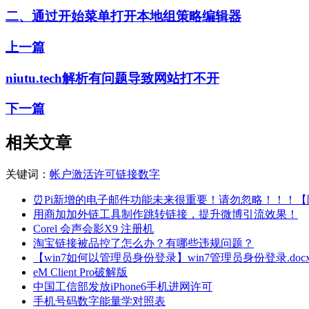
二、通过开始菜单打开本地组策略编辑器
上一篇
niutu.tech解析有问题导致网站打不开
下一篇
相关文章
关键词：
帐户
激活
许可
链接
数字
⏰Pi新增的电子邮件功能未来很重要！请勿忽略！！！
用商加加外链工具制作跳转链接，提升微博引流效果！
Corel 会声会影X9 注册机
淘宝链接被品控了怎么办？有哪些违规问题？
【win7如何以管理员身份登录】win7管理员身份登录.doc
eM Client Pro破解版
中国工信部发放iPhone6手机进网许可
手机号码数字能量学对照表