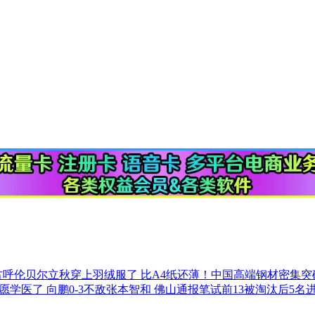
古呼伦贝尔立秋穿上羽绒服了
比A4纸还薄！中国高端钢材密集
不愿学医了
向鹏0-3不敌张本智和
佛山通报笔试前13被淘汰后5名