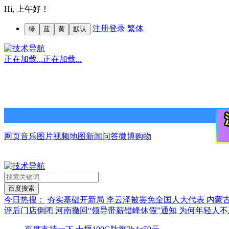
Hi,
上午好！
注册
登录
繁体
绿
蓝
黄
默认
正在加载...
正在加载...
网页
音乐
图片
视频
地图
新闻
问答
微博
购物
今日热搜：
夯实基础开新局
李云泽被罢免全国人大代表
内蒙
评后门店倒闭
河南撤回“领导带薪错峰休假”通知
为何年轻人