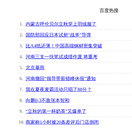
百度热搜
1
内蒙古呼伦贝尔立秋穿上羽绒服了
2
国防部回应日本试射“战斧”导弹
3
比A4纸还薄！中国高端钢材密集突破
4
河南三支一扶笔试成绩作废 将重考
5
北京暴雨
6
河南撤回“领导带薪错峰休假”通知
7
我在夏夜麦霸活动只唱了88分？
8
向鹏0-3不敌张本智和
9
“立秋的第一杯奶茶”又爆单了
10
商家称1小时被20条差评后门店倒闭