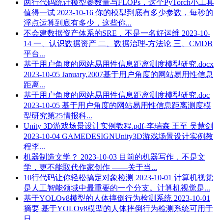
两行代码统计模型参数量与FLOPs，这个PyTorch小工具
值得一试
2023-10-16
你的模型到底有多少参数，每秒的
浮点运算到底有多少，这些你...
不会建数据资产体系的SRE，不是一名好运维
2023-10-
14
一、认识数据资产 二、数据治理-方法论 三、CMDB
平台...
基于用户角度的网站易用性信息距离测度模型研究.docx
2023-10-05
January,2007基于用户角度的网站易用性信息
距离...
基于用户角度的网站易用性信息距离测度模型研究.doc
2023-10-05
基于用户角度的网站易用性信息距离测度模
型研究第25情报科...
Unity 3D游戏场景设计实例教程.pdf-李瑞森 王至 吴慧剑
2023-10-04
GAMEDESIGNUnity3D游戏场景设计实例教
程李...
机器制造文学？
2023-10-03
目前的机器写作，不是文
学，更不能取代作家创作 ——关于当...
10行代码让你轻松搞定对象检测
2023-10-01
计算机视觉
是人工智能领域中最重要的一个分支。计算机视觉是...
基于YOLOv8模型的人体摔倒行为检测系统
2023-10-01
摘要 基于YOLOv8模型的人体摔倒行为检测系统可用于
日...