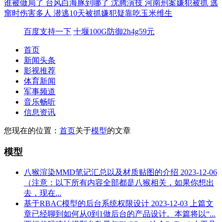
谁被做局了
台风白海豚到哪了
沈腾演技
河南刑案嫌犯被抓 逃
窜时伤害多人
潜逃10天被抓嫌犯疑靠吃玉米维生
百度支持一下
十堰100G防御2h4g59元
首页
新闻头条
影视推荐
体育新闻
军事频道
音乐畅听
信息资讯
您现在的位置：
首页
关于
模型
的文章
模型
八猴渲染MMD笔记汇总以及材质贴图的介绍
2023-12-06
（注意：以下所有内容全部都是八猴相关，如果你想出
去，现在...
基于RBAC模型的后台系统权限设计
2023-12-03
上篇文
章已经聊到如何从0到1做后台的产品设计。本篇将以“...