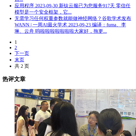
应用程序
2023-09-30
新钛云服已为您服务917天 零信任
模型是一个安全框架，它...
无需学习任何权重参数就能做神经网络？谷歌学术发布
WANN | 一周AI最火学术
2023-09-23
编译：fuma、李
琳、云舟 呜啦啦啦啦啦啦啦大家好，拖更...
1
2
下一页
末页
共 2 页
热评文章