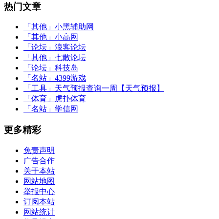
热门文章
「其他」
小黑辅助网
「其他」
小高网
「论坛」
浪客论坛
「其他」
七散论坛
「论坛」
科技岛
「名站」
4399游戏
「工具」
天气预报查询一周【天气预报】
「体育」
虎扑体育
「名站」
学信网
更多精彩
免责声明
广告合作
关于本站
网站地图
举报中心
订阅本站
网站统计