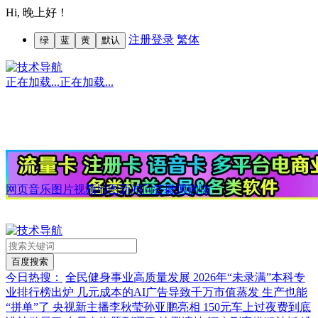
Hi,
晚上好！
注册
登录
繁体
绿
蓝
黄
默认
正在加载...
正在加载...
网页
音乐
图片
视频
地图
新闻
问答
微博
购物
今日热搜：
全民健身事业高质量发展
2026年“未录满”本科专
业排行榜出炉
几元成本的AI广告导致千万市值蒸发
生产也能
“拼单”了
央视新主播李秋莹孙亚鹏亮相
150元车上过夜费到底